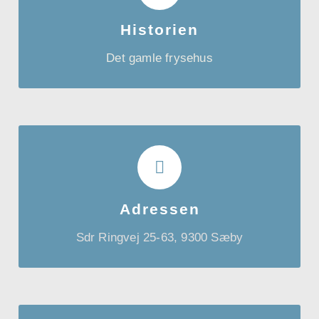
Fiskeindustri og bygget i starten af 1980’erne.
Historien
Det blev primært brugt til at opbevare
Det gamle frysehus
makreller i sin tid, men har stået tomt længe.
ADRESSEN
Lejlighedsbygningen Udsigten, rummer 20
lejeboliger og ligger centralt i skønne Sæby.
Adressen
Her vægtes der et godt naboskab, aktivt
Sdr Ringvej 25-63, 9300 Sæby
udeliv og alle naturens glæder.