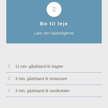
BO TIL LEJE
De 4-vær. og 5-vær. lejligheder bliver ca. 110-
130 kvm store og har alt i hårde hvidevarer.
Bo til leje
Hver enkelt lejebolig får enten altan eller
Læs om lejeboligerne
terrasse, og mulighed for at leje en
parkeringsplads.
11 min. gåafstand til slagter
3 min. gåafstand til restaurant
3 min. gåafstand til vandkanten