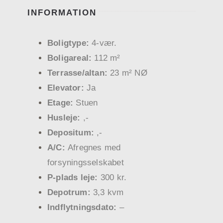
INFORMATION
Boligtype:
4-vær.
Boligareal:
112 m²
Terrasse/altan:
23 m² NØ
Elevator:
Ja
Etage:
Stuen
Husleje:
,-
Depositum:
,-
A/C:
Afregnes med
forsyningsselskabet
P-plads leje:
300 kr.
Depotrum:
3,3 kvm
Indflytningsdato:
–