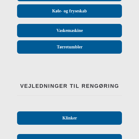
Køle- og fryseskab
Vaskemaskine
Tørretumbler
VEJLEDNINGER TIL RENGØRING
Klinker